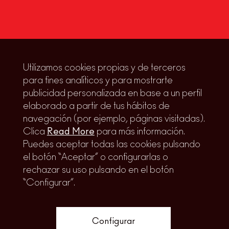
LUJO SIN OSTENTACIÓN Y
CALIDAD SIN CONCESIONES.
Utilizamos cookies propias y de terceros
para fines analíticos y para mostrarte
Avda. Valdemarín 86 Aravaca, Madrid, 28023
publicidad personalizada en base a un perfil
Departamento Comercial:
91 357 95 00
elaborado a partir de tus hábitos de
Administración:
91 357 95 03
.
navegación (por ejemplo, páginas visitadas).
Clica
Read More
para más información.
ventas@caledonian.es
Puedes aceptar todas las cookies pulsando
cortesin@caledonian.es
el botón “Aceptar” o configurarlas o
rechazar su uso pulsando en el botón
“Configurar”.
FORMULARIO
Configurar